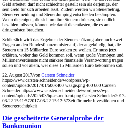
Geld arbeitet, darf nicht schlechter gestellt sein als derjenige, der
sein Geld für sich arbeiten lässt. Zudem werden wir Steuerbetrug,
Steuervermeidung und Steuerdumping entschieden bekämpfen.
Wenn diejenigen, die sich um ihre Steuern drücken, sie endlich
bezahlen müssen, können wir damit die entlasten, die es am
dringendsten brauchen.
Schließlich wirft das Ergebnis der Steuerschätzung aber auch zwei
Fragen an den Bundesfinanzminister auf, der angekündigt hat, die
Steuern um 15 Milliarden Euro senken zu wollen. Er muss jetzt
erklären, woher das Geld kommen soll, wenn große Vermögen und
Millionenverdienste nicht stärkere finanzielle Verantwortung tragen
sollen und vor allem, wer diese 15 Milliarden Euro bekommen soll.
22. August 2017
/
von
Carsten Schneider
https://www.carsten-schneider.de/wordpress/wp-
content/uploads/2017/01/600x400-waage.png
400
600
Carsten
Schneider
https://www.carsten-schneider.de/wordpress/wp-
content/uploads/2025/03/hp-cs-mdb-rot.png
Carsten Schneider
2017-
08-22 15:11:57
2017-08-22 15:12:57
Zeit für mehr Investitionen und
Steuergerechtigkeit
Die gescheiterte Generalprobe der
Bankenunion