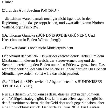
Grünen
(Zuruf des Abg. Joachim Poß (SPD))
– die Linken waren damals noch gar nicht irgendwo in der
Regierung –, die das gestoppt haben, und zwar allen voran Norbert
Walter-Borjans in NRW.
(Dr. Thomas Gambke (BÜNDNIS 90/DIE GRÜNEN): Und
Kretschmann in Baden-Württemberg!)
– Der war damals noch nicht Ministerpräsident.
Der Ankauf der Steuer-CDs war der entscheidende Hebel, um dem
Missbrauch in diesem Bereich, der Steuervermeidung und der
Steuerhinterziehung den Boden unter den Füßen wegzuziehen. Das
war entscheidend, deshalb sind solche Fälle wie der von Uli Hoeneß
öffentlich geworden. Sonst wäre das nicht passiert.
(Beifall bei der SPD sowie bei Abgeordneten des BÜNDNISSES
90/DIE GRÜNEN)
Nur aus diesem Grund kam es dazu, dass es jetzt in der Schweiz
eine Weißgeldstrategie gibt. Das kann man offen sagen. Es gibt bei
den Steuerhinterziehern, die ihr Geld dort noch geparkt haben, eher
eine Entwicklung zurück. Der letzte Fall war 2014. Ein Besitzer