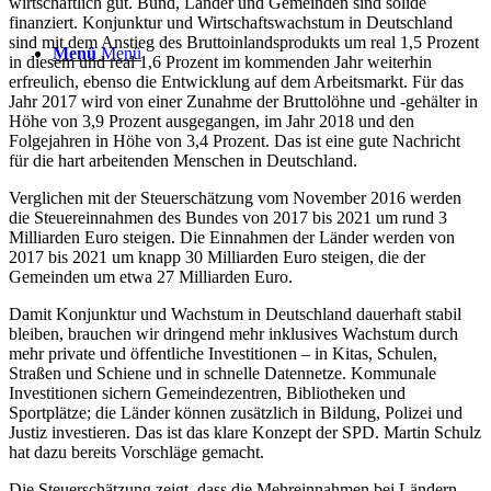
wirtschaftlich gut. Bund, Länder und Gemeinden sind solide
finanziert. Konjunktur und Wirtschaftswachstum in Deutschland
sind mit dem Anstieg des Bruttoinlandsprodukts um real 1,5 Prozent
Menü
Menü
in diesem und real 1,6 Prozent im kommenden Jahr weiterhin
erfreulich, ebenso die Entwicklung auf dem Arbeitsmarkt. Für das
Jahr 2017 wird von einer Zunahme der Bruttolöhne und -gehälter in
Höhe von 3,9 Prozent ausgegangen, im Jahr 2018 und den
Folgejahren in Höhe von 3,4 Prozent. Das ist eine gute Nachricht
für die hart arbeitenden Menschen in Deutschland.
Verglichen mit der Steuerschätzung vom November 2016 werden
die Steuereinnahmen des Bundes von 2017 bis 2021 um rund 3
Milliarden Euro steigen. Die Einnahmen der Länder werden von
2017 bis 2021 um knapp 30 Milliarden Euro steigen, die der
Gemeinden um etwa 27 Milliarden Euro.
Damit Konjunktur und Wachstum in Deutschland dauerhaft stabil
bleiben, brauchen wir dringend mehr inklusives Wachstum durch
mehr private und öffentliche Investitionen – in Kitas, Schulen,
Straßen und Schiene und in schnelle Datennetze. Kommunale
Investitionen sichern Gemeindezentren, Bibliotheken und
Sportplätze; die Länder können zusätzlich in Bildung, Polizei und
Justiz investieren. Das ist das klare Konzept der SPD. Martin Schulz
hat dazu bereits Vorschläge gemacht.
Die Steuerschätzung zeigt, dass die Mehreinnahmen bei Ländern