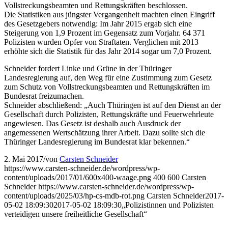
Vollstreckungsbeamten und Rettungskräften beschlossen.
Die Statistiken aus jüngster Vergangenheit machten einen Eingriff
des Gesetzgebers notwendig: Im Jahr 2015 ergab sich eine
Steigerung von 1,9 Prozent im Gegensatz zum Vorjahr. 64 371
Polizisten wurden Opfer von Straftaten. Verglichen mit 2013
erhöhte sich die Statistik für das Jahr 2014 sogar um 7,0 Prozent.
Schneider fordert Linke und Grüne in der Thüringer
Landesregierung auf, den Weg für eine Zustimmung zum Gesetz
zum Schutz von Vollstreckungsbeamten und Rettungskräften im
Bundesrat freizumachen.
Schneider abschließend: „Auch Thüringen ist auf den Dienst an der
Gesellschaft durch Polizisten, Rettungskräfte und Feuerwehrleute
angewiesen. Das Gesetz ist deshalb auch Ausdruck der
angemessenen Wertschätzung ihrer Arbeit. Dazu sollte sich die
Thüringer Landesregierung im Bundesrat klar bekennen.“
2. Mai 2017
/
von
Carsten Schneider
https://www.carsten-schneider.de/wordpress/wp-
content/uploads/2017/01/600x400-waage.png
400
600
Carsten
Schneider
https://www.carsten-schneider.de/wordpress/wp-
content/uploads/2025/03/hp-cs-mdb-rot.png
Carsten Schneider
2017-
05-02 18:09:30
2017-05-02 18:09:30
„Polizistinnen und Polizisten
verteidigen unsere freiheitliche Gesellschaft“