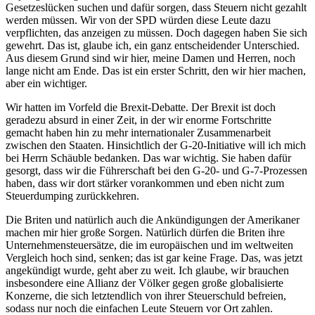
Gesetzeslücken suchen und dafür sorgen, dass Steuern nicht gezahlt
werden müssen. Wir von der SPD würden diese Leute dazu
verpflichten, das anzeigen zu müssen. Doch dagegen haben Sie sich
gewehrt. Das ist, glaube ich, ein ganz entscheidender Unterschied.
Aus diesem Grund sind wir hier, meine Damen und Herren, noch
lange nicht am Ende. Das ist ein erster Schritt, den wir hier machen,
aber ein wichtiger.
Wir hatten im Vorfeld die Brexit-Debatte. Der Brexit ist doch
geradezu absurd in einer Zeit, in der wir enorme Fortschritte
gemacht haben hin zu mehr internationaler Zusammenarbeit
zwischen den Staaten. Hinsichtlich der G-20-Initiative will ich mich
bei Herrn Schäuble bedanken. Das war wichtig. Sie haben dafür
gesorgt, dass wir die Führerschaft bei den G-20- und G-7-Prozessen
haben, dass wir dort stärker vorankommen und eben nicht zum
Steuerdumping zurückkehren.
Die Briten und natürlich auch die Ankündigungen der Amerikaner
machen mir hier große Sorgen. Natürlich dürfen die Briten ihre
Unternehmensteuersätze, die im europäischen und im weltweiten
Vergleich hoch sind, senken; das ist gar keine Frage. Das, was jetzt
angekündigt wurde, geht aber zu weit. Ich glaube, wir brauchen
insbesondere eine Allianz der Völker gegen große globalisierte
Konzerne, die sich letztendlich von ihrer Steuerschuld befreien,
sodass nur noch die einfachen Leute Steuern vor Ort zahlen.