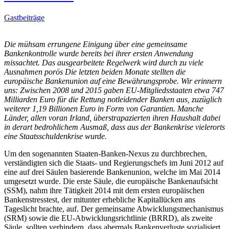
Gastbeiträge
Die mühsam errungene Einigung über eine gemeinsame
Bankenkontrolle wurde bereits bei ihrer ersten Anwendung
missachtet. Das ausgearbeitete Regelwerk wird durch zu viele
Ausnahmen porös Die letzten beiden Monate stellten die
europäische Bankenunion auf eine Bewährungsprobe. Wir erinnern
uns: Zwischen 2008 und 2015 gaben EU-Mitgliedsstaaten etwa 747
Milliarden Euro für die Rettung notleidender Banken aus, zuzüglich
weiterer 1,19 Billionen Euro in Form von Garantien. Manche
Länder, allen voran Irland, überstrapazierten ihren Haushalt dabei
in derart bedrohlichem Ausmaß, dass aus der Bankenkrise vielerorts
eine Staatsschuldenkrise wurde.
Um den sogenannten Staaten-Banken-Nexus zu durchbrechen,
verständigten sich die Staats- und Regierungschefs im Juni 2012 auf
eine auf drei Säulen basierende Bankenunion, welche im Mai 2014
umgesetzt wurde. Die erste Säule, die europäische Bankenaufsicht
(SSM), nahm ihre Tätigkeit 2014 mit dem ersten europäischen
Bankenstresstest, der mitunter erhebliche Kapitallücken ans
Tageslicht brachte, auf. Der gemeinsame Abwicklungsmechanismus
(SRM) sowie die EU-Abwicklungsrichtlinie (BRRD), als zweite
Säule, sollten verhindern, dass abermals Bankenverluste sozialisiert