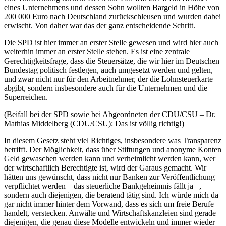
eines Unternehmens und dessen Sohn wollten Bargeld in Höhe von
200 000 Euro nach Deutschland zurückschleusen und wurden dabei
erwischt. Von daher war das der ganz entscheidende Schritt.
Die SPD ist hier immer an erster Stelle gewesen und wird hier auch
weiterhin immer an erster Stelle stehen. Es ist eine zentrale
Gerechtigkeitsfrage, dass die Steuersätze, die wir hier im Deutschen
Bundestag politisch festlegen, auch umgesetzt werden und gelten,
und zwar nicht nur für den Arbeitnehmer, der die Lohnsteuerkarte
abgibt, sondern insbesondere auch für die Unternehmen und die
Superreichen.
(Beifall bei der SPD sowie bei Abgeordneten der CDU/CSU – Dr.
Mathias Middelberg (CDU/CSU): Das ist völlig richtig!)
In diesem Gesetz steht viel Richtiges, insbesondere was Transparenz
betrifft. Der Möglichkeit, dass über Stiftungen und anonyme Konten
Geld gewaschen werden kann und verheimlicht werden kann, wer
der wirtschaftlich Berechtigte ist, wird der Garaus gemacht. Wir
hätten uns gewünscht, dass nicht nur Banken zur Veröffentlichung
verpflichtet werden – das steuerliche Bankgeheimnis fällt ja –,
sondern auch diejenigen, die beratend tätig sind. Ich würde mich da
gar nicht immer hinter dem Vorwand, dass es sich um freie Berufe
handelt, verstecken. Anwälte und Wirtschaftskanzleien sind gerade
diejenigen, die genau diese Modelle entwickeln und immer wieder