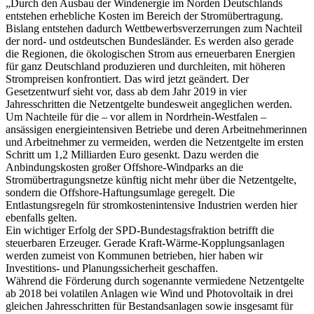
„Durch den Ausbau der Windenergie im Norden Deutschlands
entstehen erhebliche Kosten im Bereich der Stromübertragung.
Bislang entstehen dadurch Wettbewerbsverzerrungen zum Nachteil
der nord- und ostdeutschen Bundesländer. Es werden also gerade
die Regionen, die ökologischen Strom aus erneuerbaren Energien
für ganz Deutschland produzieren und durchleiten, mit höheren
Strompreisen konfrontiert. Das wird jetzt geändert. Der
Gesetzentwurf sieht vor, dass ab dem Jahr 2019 in vier
Jahresschritten die Netzentgelte bundesweit angeglichen werden.
Um Nachteile für die – vor allem in Nordrhein-Westfalen –
ansässigen energieintensiven Betriebe und deren Arbeitnehmerinnen
und Arbeitnehmer zu vermeiden, werden die Netzentgelte im ersten
Schritt um 1,2 Milliarden Euro gesenkt. Dazu werden die
Anbindungskosten großer Offshore-Windparks an die
Stromübertragungsnetze künftig nicht mehr über die Netzentgelte,
sondern die Offshore-Haftungsumlage geregelt. Die
Entlastungsregeln für stromkostenintensive Industrien werden hier
ebenfalls gelten.
Ein wichtiger Erfolg der SPD-Bundestagsfraktion betrifft die
steuerbaren Erzeuger. Gerade Kraft-Wärme-Kopplungsanlagen
werden zumeist von Kommunen betrieben, hier haben wir
Investitions- und Planungssicherheit geschaffen.
Während die Förderung durch sogenannte vermiedene Netzentgelte
ab 2018 bei volatilen Anlagen wie Wind und Photovoltaik in drei
gleichen Jahresschritten für Bestandsanlagen sowie insgesamt für