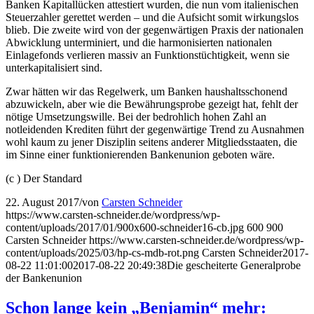
Banken Kapitallücken attestiert wurden, die nun vom italienischen
Steuerzahler gerettet werden – und die Aufsicht somit wirkungslos
blieb. Die zweite wird von der gegenwärtigen Praxis der nationalen
Abwicklung unterminiert, und die harmonisierten nationalen
Einlagefonds verlieren massiv an Funktionstüchtigkeit, wenn sie
unterkapitalisiert sind.
Zwar hätten wir das Regelwerk, um Banken haushaltsschonend
abzuwickeln, aber wie die Bewährungsprobe gezeigt hat, fehlt der
nötige Umsetzungswille. Bei der bedrohlich hohen Zahl an
notleidenden Krediten führt der gegenwärtige Trend zu Ausnahmen
wohl kaum zu jener Disziplin seitens anderer Mitgliedsstaaten, die
im Sinne einer funktionierenden Bankenunion geboten wäre.
(c ) Der Standard
22. August 2017
/
von
Carsten Schneider
https://www.carsten-schneider.de/wordpress/wp-
content/uploads/2017/01/900x600-schneider16-cb.jpg
600
900
Carsten Schneider
https://www.carsten-schneider.de/wordpress/wp-
content/uploads/2025/03/hp-cs-mdb-rot.png
Carsten Schneider
2017-
08-22 11:01:00
2017-08-22 20:49:38
Die gescheiterte Generalprobe
der Bankenunion
Schon lange kein „Benjamin“ mehr: