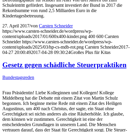
Schuleintritt gefördert. Insgesamt investiert der Bund in 2017 die
Rekordsumme von rund 2,5 Milliarden Euro in die
Kindertagesbetreuung.
27. April 2017
/
von
Carsten Schneider
https://www.carsten-schneider.de/wordpress/wp-
content/uploads/2017/01/600x400-kinder.png
400
600
Carsten
Schneider
https://www.carsten-schneider.de/wordpress/wp-
content/uploads/2025/03/hp-cs-mdb-rot.png
Carsten Schneider
2017-
04-27 20:00:49
2017-04-28 09:30:24
Großes Plus für Kitas
Gesetz gegen schädliche Steuerpraktiken
Bundestagsreden
Frau Präsidentin! Liebe Kolleginnen und Kollegen! Kollege
Middelberg hat die Debatte mit einem Zitat von Martin Schulz
begonnen. Ich beginne meine Rede mit einem Zitat des Heiligen
Augustinus, um 400 nach Christus, der sagte, ein Staat ohne
Gerechtigkeit sei nichts anderes als eine Räuberhöhle. Ich glaube,
dem können wir zustimmen. Gerechtigkeit ist eine der
entscheidenden Grundlagen in unserem Land. Die Menschen
vertrauen darauf, dass der Staat für Gerechtigkeit sorgt. Die Steuer-