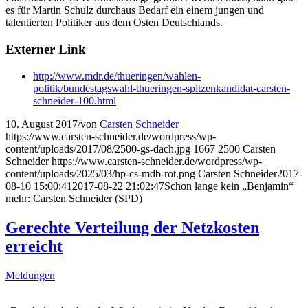
es für Martin Schulz durchaus Bedarf ein einem jungen und
talentierten Politiker aus dem Osten Deutschlands.
Externer Link
http://www.mdr.de/thueringen/wahlen-
politik/bundestagswahl-thueringen-spitzenkandidat-carsten-
schneider-100.html
10. August 2017
/
von
Carsten Schneider
https://www.carsten-schneider.de/wordpress/wp-
content/uploads/2017/08/2500-gs-dach.jpg
1667
2500
Carsten
Schneider
https://www.carsten-schneider.de/wordpress/wp-
content/uploads/2025/03/hp-cs-mdb-rot.png
Carsten Schneider
2017-
08-10 15:00:41
2017-08-22 21:02:47
Schon lange kein „Benjamin“
mehr: Carsten Schneider (SPD)
Gerechte Verteilung der Netzkosten
erreicht
Meldungen