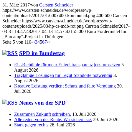
31. März 2017
/
von
Carsten Schneider
https://www.carsten-schneider.de/wordpress/wp-
content/uploads/2017/01/600x400-kommunal.png
400
600
Carsten
Schneider
https://www.carsten-schneider.de/wordpress/wp-
content/uploads/2025/03/hp-cs-mdb-rot.png
Carsten Schneider
2017-
03-31 14:47:48
2017-04-13 14:57:43
155.000 Euro Fördermittel für
„Barcamp“-Projekt in Thüringen
Seite 5 von 110
«
‹
3
4
5
6
7
›
»
SPD im Bundestag
EU-Richtlinie für mehr Entgelttransparenz jetzt umsetzen
5.
August 2026
Tragfähige Lösungen für Tegut-Standorte notwendig
3.
August 2026
Kreative Leistung verdient Schutz und faire Vergütung
30.
Juli 2026
Neues von der SPD
Zusammen Zukunft schreiben.
13. Juli 2026
Alle reden von der Rente. Wir sichern sie.
29. Juni 2026
Stark gegen rechts
26. Juni 2026