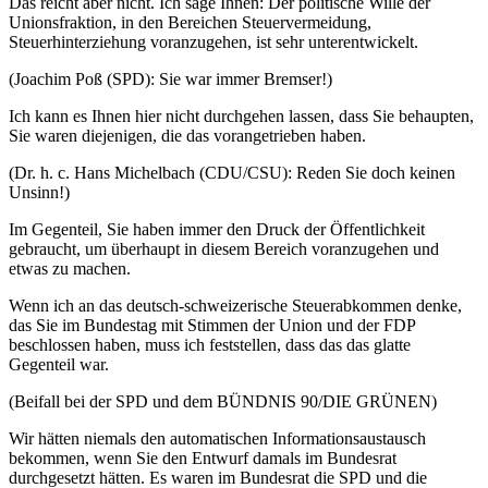
Das reicht aber nicht. Ich sage Ihnen: Der politische Wille der
Unionsfraktion, in den Bereichen Steuervermeidung,
Steuerhinterziehung voranzugehen, ist sehr unterentwickelt.
(Joachim Poß (SPD): Sie war immer Bremser!)
Ich kann es Ihnen hier nicht durchgehen lassen, dass Sie behaupten,
Sie waren diejenigen, die das vorangetrieben haben.
(Dr. h. c. Hans Michelbach (CDU/CSU): Reden Sie doch keinen
Unsinn!)
Im Gegenteil, Sie haben immer den Druck der Öffentlichkeit
gebraucht, um überhaupt in diesem Bereich voranzugehen und
etwas zu machen.
Wenn ich an das deutsch-schweizerische Steuerabkommen denke,
das Sie im Bundestag mit Stimmen der Union und der FDP
beschlossen haben, muss ich feststellen, dass das das glatte
Gegenteil war.
(Beifall bei der SPD und dem BÜNDNIS 90/DIE GRÜNEN)
Wir hätten niemals den automatischen Informationsaustausch
bekommen, wenn Sie den Entwurf damals im Bundesrat
durchgesetzt hätten. Es waren im Bundesrat die SPD und die