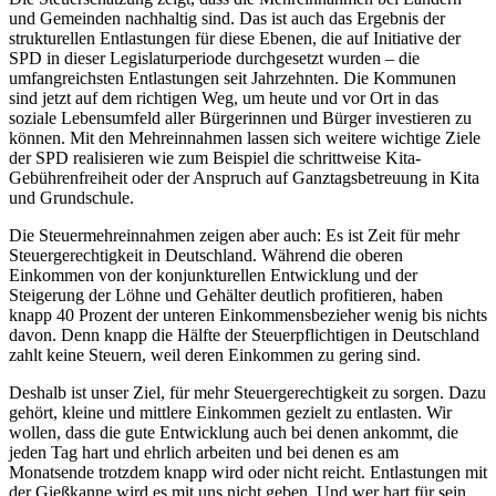
und Gemeinden nachhaltig sind. Das ist auch das Ergebnis der
strukturellen Entlastungen für diese Ebenen, die auf Initiative der
SPD in dieser Legislaturperiode durchgesetzt wurden – die
umfangreichsten Entlastungen seit Jahrzehnten. Die Kommunen
sind jetzt auf dem richtigen Weg, um heute und vor Ort in das
soziale Lebensumfeld aller Bürgerinnen und Bürger investieren zu
können. Mit den Mehreinnahmen lassen sich weitere wichtige Ziele
der SPD realisieren wie zum Beispiel die schrittweise Kita-
Gebührenfreiheit oder der Anspruch auf Ganztagsbetreuung in Kita
und Grundschule.
Die Steuermehreinnahmen zeigen aber auch: Es ist Zeit für mehr
Steuergerechtigkeit in Deutschland. Während die oberen
Einkommen von der konjunkturellen Entwicklung und der
Steigerung der Löhne und Gehälter deutlich profitieren, haben
knapp 40 Prozent der unteren Einkommensbezieher wenig bis nichts
davon. Denn knapp die Hälfte der Steuerpflichtigen in Deutschland
zahlt keine Steuern, weil deren Einkommen zu gering sind.
Deshalb ist unser Ziel, für mehr Steuergerechtigkeit zu sorgen. Dazu
gehört, kleine und mittlere Einkommen gezielt zu entlasten. Wir
wollen, dass die gute Entwicklung auch bei denen ankommt, die
jeden Tag hart und ehrlich arbeiten und bei denen es am
Monatsende trotzdem knapp wird oder nicht reicht. Entlastungen mit
der Gießkanne wird es mit uns nicht geben. Und wer hart für sein