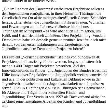
untereinander in besonderer Weise.
„Die im Rahmen der ‚Barcamps‘ erarbeiteten Ergebnisse sollen es
den Jugendlichen ermöglichen, in ihrer Heimat in Thüringen die
Gesellschaft vor Ort aktiv mitzugestalten!“, stellt Carsten Schneider
heraus. „Hier stehen die Jugendlichen mit ihren Fragen, Wünschen
und Erwartungen an die Lebensverhältnisse hier bei uns in
Thüringen im Mittelpunkt – es wird aber auch Raum geben, um
Kritik und Unzufriedenheit zu äußern. Den Projektantrag ‚Vorsicht
Demokratie‘ habe ich deshalb gerne unterstützt. Jetzt freue ich mich
darauf, von den ersten Erfahrungen und Ergebnissen der
Jugendlichen aus dem Demokratie-Projekt zu hören!“
Das Projekt „Vorsicht Demokratie“ ist eines von bundesweit 40
Projekten, die finanziell gefördert werden. Insgesamt hatten sich
mehr als 400 Träger mit Projekten beworben. Ziel des
Innovationsfonds im Kinder- und Jugendplan des Bundes ist es, mit
Hilfe innovativer Projektideen die Jugendpolitik weiterzuentwickeln
und u. a. in der politischen und kulturellen Bildung sowie in der
Jugendverbandsarbeit und der Jugendsozialarbeit neue Impulse zu
setzen. Die LKJ Thüringen e.V. ist in Thüringen der Dachverband
für Akteure und Träger in der kulturellen Kinder- und
Jugendbildung. Der Verein ist seit 1992 als Dachverband aktiv, ihn
zeichnet seine langjährige Arbeit in der Kinder- und Jugendbildung
aus.