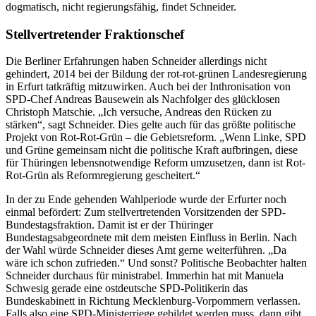
dogmatisch, nicht regierungsfähig, findet Schneider.
Stellvertretender Fraktionschef
Die Berliner Erfahrungen haben Schneider allerdings nicht
gehindert, 2014 bei der Bildung der rot-rot-grünen Landesregierung
in Erfurt tatkräftig mitzuwirken. Auch bei der Inthronisation von
SPD-Chef Andreas Bausewein als Nachfolger des glücklosen
Christoph Matschie. „Ich versuche, Andreas den Rücken zu
stärken“, sagt Schneider. Dies gelte auch für das größte politische
Projekt von Rot-Rot-Grün – die Gebietsreform. „Wenn Linke, SPD
und Grüne gemeinsam nicht die politische Kraft aufbringen, diese
für Thüringen lebensnotwendige Reform umzusetzen, dann ist Rot-
Rot-Grün als Reformregierung gescheitert.“
In der zu Ende gehenden Wahlperiode wurde der Erfurter noch
einmal befördert: Zum stellvertretenden Vorsitzenden der SPD-
Bundestagsfraktion. Damit ist er der Thüringer
Bundestagsabgeordnete mit dem meisten Einfluss in Berlin. Nach
der Wahl würde Schneider dieses Amt gerne weiterführen. „Da
wäre ich schon zufrieden.“ Und sonst? Politische Beobachter halten
Schneider durchaus für ministrabel. Immerhin hat mit Manuela
Schwesig gerade eine ostdeutsche SPD-Politikerin das
Bundeskabinett in Richtung Mecklenburg-Vorpommern verlassen.
Falls also eine SPD-Ministerriege gebildet werden muss, dann gibt