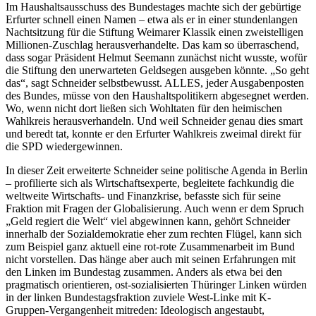
Im Haushaltsausschuss des Bundestages machte sich der gebürtige
Erfurter schnell einen Namen – etwa als er in einer stundenlangen
Nachtsitzung für die Stiftung Weimarer Klassik einen zweistelligen
Millionen-Zuschlag herausverhandelte. Das kam so überraschend,
dass sogar Präsident Helmut Seemann zunächst nicht wusste, wofür
die Stiftung den unerwarteten Geldsegen ausgeben könnte. „So geht
das“, sagt Schneider selbstbewusst. ALLES, jeder Ausgabenposten
des Bundes, müsse von den Haushaltspolitikern abgesegnet werden.
Wo, wenn nicht dort ließen sich Wohltaten für den heimischen
Wahlkreis herausverhandeln. Und weil Schneider genau dies smart
und beredt tat, konnte er den Erfurter Wahlkreis zweimal direkt für
die SPD wiedergewinnen.
In dieser Zeit erweiterte Schneider seine politische Agenda in Berlin
– profilierte sich als Wirtschaftsexperte, begleitete fachkundig die
weltweite Wirtschafts- und Finanzkrise, befasste sich für seine
Fraktion mit Fragen der Globalisierung. Auch wenn er dem Spruch
„Geld regiert die Welt“ viel abgewinnen kann, gehört Schneider
innerhalb der Sozialdemokratie eher zum rechten Flügel, kann sich
zum Beispiel ganz aktuell eine rot-rote Zusammenarbeit im Bund
nicht vorstellen. Das hänge aber auch mit seinen Erfahrungen mit
den Linken im Bundestag zusammen. Anders als etwa bei den
pragmatisch orientieren, ost-sozialisierten Thüringer Linken würden
in der linken Bundestagsfraktion zuviele West-Linke mit K-
Gruppen-Vergangenheit mitreden: Ideologisch angestaubt,