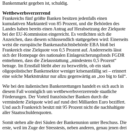
Bankenmarkt gegeben ist, schuldig.
Wettbewerbsverzerrend
Frankreichs fünf größte Banken besitzen jedenfalls einen
kumulativen Marktanteil von 85 Prozent, und die Behörden des
Landes haben bereits einen Antrag auf Herabsetzung der Zielquote
bei der EU-Kommission eingereicht. Es verdichten sich die
Anzeichen, dass diesem schlussendlich stattgegeben wird: Einerseits
weist die europäische Bankenaufsichtsbehörde EBA bloß bei
Frankreich eine Zielquote von 0,5 Prozent auf. Andererseits lässt
sich der Homepage des nationalen Einlagesicherungsfonds FGDR
entnehmen, dass die Zielausstattung „mindestens 0,5 Prozent“
betrage. Im Ernstfall bleibt aber zu bezweifeln, ob ein stark
oligopolistischer Bankensektor weniger krisenanfällig sei – erinnert
eine solche Marktstruktur nur allzu gegenwärtig an „too big to fail“.
Wie bei den italienischen Bankenrettungen handelt es sich auch in
diesem Fall womöglich um wettbewerbsverzerrende staatliche
Förderungen. Der Vorteil französischer Banken durch die
verminderte Zielquote wird auf rund drei Milliarden Euro beziffert.
Und auch Frankreich besitzt mit 95 Prozent nicht die nachhaltigste
aller Staatsschuldenquoten.
Somit stehen alle drei Säulen der Bankenunion unter Beschuss. Die
erste, weil im Zuge der Stresstests, neben anderen, genau jenen drei