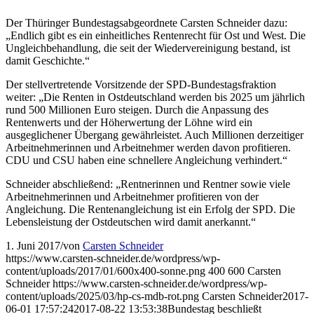
Der Thüringer Bundestagsabgeordnete Carsten Schneider dazu:
„Endlich gibt es ein einheitliches Rentenrecht für Ost und West. Die
Ungleichbehandlung, die seit der Wiedervereinigung bestand, ist
damit Geschichte.“
Der stellvertretende Vorsitzende der SPD-Bundestagsfraktion
weiter: „Die Renten in Ostdeutschland werden bis 2025 um jährlich
rund 500 Millionen Euro steigen. Durch die Anpassung des
Rentenwerts und der Höherwertung der Löhne wird ein
ausgeglichener Übergang gewährleistet. Auch Millionen derzeitiger
Arbeitnehmerinnen und Arbeitnehmer werden davon profitieren.
CDU und CSU haben eine schnellere Angleichung verhindert.“
Schneider abschließend: „Rentnerinnen und Rentner sowie viele
Arbeitnehmerinnen und Arbeitnehmer profitieren von der
Angleichung. Die Rentenangleichung ist ein Erfolg der SPD. Die
Lebensleistung der Ostdeutschen wird damit anerkannt.“
1. Juni 2017
/
von
Carsten Schneider
https://www.carsten-schneider.de/wordpress/wp-
content/uploads/2017/01/600x400-sonne.png
400
600
Carsten
Schneider
https://www.carsten-schneider.de/wordpress/wp-
content/uploads/2025/03/hp-cs-mdb-rot.png
Carsten Schneider
2017-
06-01 17:57:24
2017-08-22 13:53:38
Bundestag beschließt