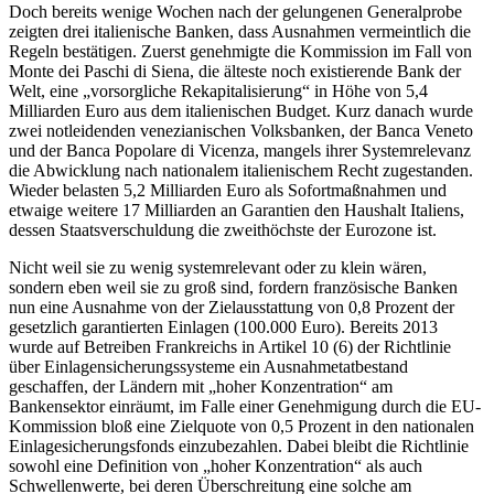
Doch bereits wenige Wochen nach der gelungenen Generalprobe
zeigten drei italienische Banken, dass Ausnahmen vermeintlich die
Regeln bestätigen. Zuerst genehmigte die Kommission im Fall von
Monte dei Paschi di Siena, die älteste noch existierende Bank der
Welt, eine „vorsorgliche Rekapitalisierung“ in Höhe von 5,4
Milliarden Euro aus dem italienischen Budget. Kurz danach wurde
zwei notleidenden venezianischen Volksbanken, der Banca Veneto
und der Banca Popolare di Vicenza, mangels ihrer Systemrelevanz
die Abwicklung nach nationalem italienischem Recht zugestanden.
Wieder belasten 5,2 Milliarden Euro als Sofortmaßnahmen und
etwaige weitere 17 Milliarden an Garantien den Haushalt Italiens,
dessen Staatsverschuldung die zweithöchste der Eurozone ist.
Nicht weil sie zu wenig systemrelevant oder zu klein wären,
sondern eben weil sie zu groß sind, fordern französische Banken
nun eine Ausnahme von der Zielausstattung von 0,8 Prozent der
gesetzlich garantierten Einlagen (100.000 Euro). Bereits 2013
wurde auf Betreiben Frankreichs in Artikel 10 (6) der Richtlinie
über Einlagensicherungssysteme ein Ausnahmetatbestand
geschaffen, der Ländern mit „hoher Konzentration“ am
Bankensektor einräumt, im Falle einer Genehmigung durch die EU-
Kommission bloß eine Zielquote von 0,5 Prozent in den nationalen
Einlagesicherungsfonds einzubezahlen. Dabei bleibt die Richtlinie
sowohl eine Definition von „hoher Konzentration“ als auch
Schwellenwerte, bei deren Überschreitung eine solche am