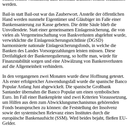
werden.
Bail-in statt Bail-out war das Zauberwort. Anstelle der öffentlichen
Hand werden nunmehr Eigentümer und Gläubiger im Falle einer
Bankensanierung zur Kasse gebeten. Die dritte Säule blieb die
Unvollendete. Statt einer gemeinsamen Einlagensicherung, die von
vielen als Vergemeinschaftung von Bankverlusten abgelehnt wurde,
verwirklichte die Einlagensicherungsrichtlinie (DGSD)
harmonisierte nationale Einlagesicherungsfonds, in welche die
Banken des Landes Vorsorgezahlungen leisten müssen. Diese
Dreifaltigkeit der Bankenregulierung, so hoffte man, würde für
Finanzstabilität sorgen und eine Abwälzung von Bankenverlusten
auf die Allgemeinheit verhindern.
In den vergangenen zwei Monaten wurde diese Hoffnung getestet.
Als erster erfolgreicher Anwendungsfall wurde die spanische Banco
Popular Anfang Juni abgewickelt. Die spanische Großbank
Santander übernahm die Banco Popular um einen symbolischen
Euro. Im Fall einer Bankenpleite sind zwei Kriterien Voraussetzung,
um Hilfen aus dem zum Abwicklungsmechanismus gehörenden
Fonds beanspruchen zu können: die Feststellung der Insolvenz
sowie der systemischen Relevanz eines Institutes durch die
europäische Bankenaufsicht (SSM). Wird beides bejaht, fließen EU-
Gelder.