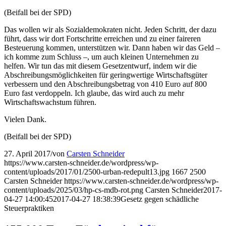
(Beifall bei der SPD)
Das wollen wir als Sozialdemokraten nicht. Jeden Schritt, der dazu
führt, dass wir dort Fortschritte erreichen und zu einer faireren
Besteuerung kommen, unterstützen wir. Dann haben wir das Geld –
ich komme zum Schluss –, um auch kleinen Unternehmen zu
helfen. Wir tun das mit diesem Gesetzentwurf, indem wir die
Abschreibungsmöglichkeiten für geringwertige Wirtschaftsgüter
verbessern und den Abschreibungsbetrag von 410 Euro auf 800
Euro fast verdoppeln. Ich glaube, das wird auch zu mehr
Wirtschaftswachstum führen.
Vielen Dank.
(Beifall bei der SPD)
27. April 2017
/
von
Carsten Schneider
https://www.carsten-schneider.de/wordpress/wp-
content/uploads/2017/01/2500-urban-redepult13.jpg
1667
2500
Carsten Schneider
https://www.carsten-schneider.de/wordpress/wp-
content/uploads/2025/03/hp-cs-mdb-rot.png
Carsten Schneider
2017-
04-27 14:00:45
2017-04-27 18:38:39
Gesetz gegen schädliche
Steuerpraktiken