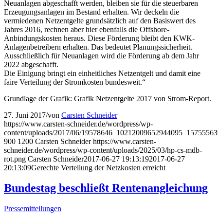
Neuanlagen abgeschafft werden, bleiben sie für die steuerbaren
Erzeugungsanlagen im Bestand erhalten. Wir deckeln die
vermiedenen Netzentgelte grundsätzlich auf den Basiswert des
Jahres 2016, rechnen aber hier ebenfalls die Offshore-
Anbindungskosten heraus. Diese Förderung bleibt den KWK-
Anlagenbetreibern erhalten. Das bedeutet Planungssicherheit.
Ausschließlich für Neuanlagen wird die Förderung ab dem Jahr
2022 abgeschafft.
Die Einigung bringt ein einheitliches Netzentgelt und damit eine
faire Verteilung der Stromkosten bundesweit.“
Grundlage der Grafik: Grafik Netzentgelte 2017 von Strom-Report.
27. Juni 2017
/
von
Carsten Schneider
https://www.carsten-schneider.de/wordpress/wp-
content/uploads/2017/06/19578646_10212009652944095_15755563
900
1200
Carsten Schneider
https://www.carsten-
schneider.de/wordpress/wp-content/uploads/2025/03/hp-cs-mdb-
rot.png
Carsten Schneider
2017-06-27 19:13:19
2017-06-27
20:13:09
Gerechte Verteilung der Netzkosten erreicht
Bundestag beschließt Rentenangleichung
Pressemitteilungen