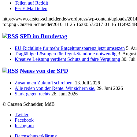
Teilen auf Reddit
Per E-Mail teilen
https://www.carsten-schneider.de/wordpress/wp-content/uploads/2014/
rot.png
Carsten Schneider
2016-11-25 16:00:57
2017-01-16 11:49:54
B
SPD im Bundestag
EU-Richtlinie für mehr Entgelttransparenz jetzt umsetzen
5. Au
Tragfähige Lösungen für Tegut-Standorte notwendig
3. August
Kreative Leistung verdient Schutz und faire Vergütung
30. Juli
Neues von der SPD
Zusammen Zukunft schreiben.
13. Juli 2026
Alle reden von der Rente. Wir sichern sie.
29. Juni 2026
Stark gegen rechts
26. Juni 2026
© Carsten Schneider, MdB
Twitter
Facebook
Instagram
Datenschutzerklärung