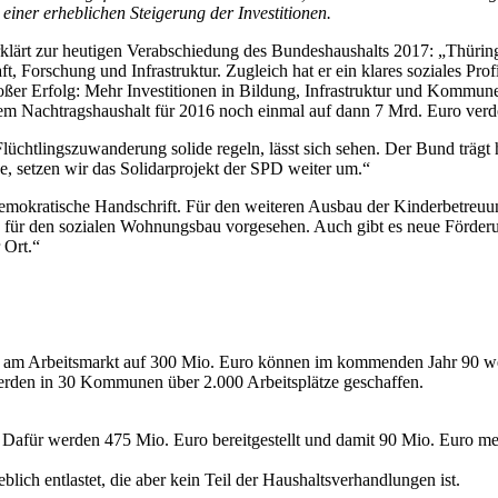
iner erheblichen Steigerung der Investitionen.
klärt zur heutigen Verabschiedung des Bundeshaushalts 2017: „Thüringe
t, Forschung und Infrastruktur. Zugleich hat er ein klares soziales Profi
roßer Erfolg: Mehr Investitionen in Bildung, Infrastruktur und Kommun
achtragshaushalt für 2016 noch einmal auf dann 7 Mrd. Euro verdop
lüchtlingszuwanderung solide regeln, lässt sich sehen. Der Bund trägt 
, setzen wir das Solidarprojekt der SPD weiter um.“
ldemokratische Handschrift. Für den weiteren Ausbau der Kinderbetreuu
ro für den sozialen Wohnungsbau vorgesehen. Auch gibt es neue Förder
 Ort.“
 am Arbeitsmarkt auf 300 Mio. Euro können im kommenden Jahr 90 weit
werden in 30 Kommunen über 2.000 Arbeitsplätze geschaffen.
 Dafür werden 475 Mio. Euro bereitgestellt und damit 90 Mio. Euro m
ich entlastet, die aber kein Teil der Haushaltsverhandlungen ist.