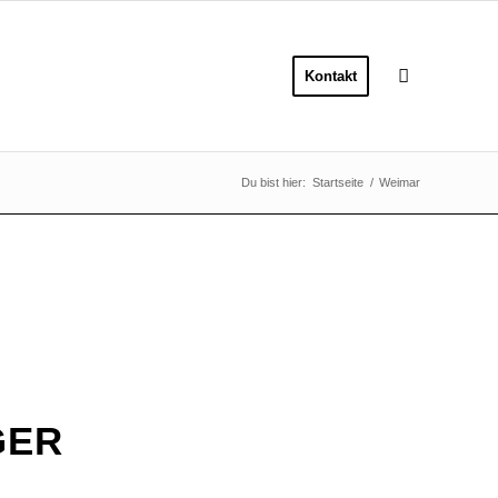
Kontakt
Du bist hier:
Startseite
/
Weimar
R S