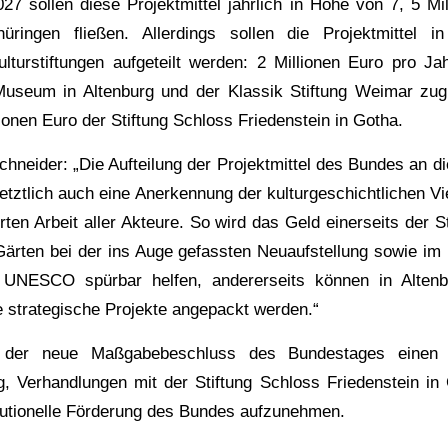
27 sollen diese Projektmittel jährlich in Höhe von 7, 5 Mi
üringen fließen. Allerdings sollen die Projektmittel i
lturstiftungen aufgeteilt werden: 2 Millionen Euro pro Jah
useum in Altenburg und der Klassik Stiftung Weimar z
llionen Euro der Stiftung Schloss Friedenstein in Gotha.
hneider: „Die Aufteilung der Projektmittel des Bundes an d
 letztlich auch eine Anerkennung der kulturgeschichtlichen Vi
ten Arbeit aller Akteure. So wird das Geld einerseits der S
ärten bei der ins Auge gefassten Neuaufstellung sowie im 
 UNESCO spürbar helfen, andererseits können in Alten
 strategische Projekte angepackt werden.“
 der neue Maßgabebeschluss des Bundestages einen 
, Verhandlungen mit der Stiftung Schloss Friedenstein in
itutionelle Förderung des Bundes aufzunehmen.