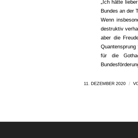
„Ich hätte lieb
Bundes an der T
Wenn insbesond
destruktiv verh
aber die Freude
Quantensprung f
für die Gothae
Bundesförderung
11. DEZEMBER 2020
/
V