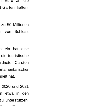
en Euro an die
 Gärten fließen,
 zu 50 Millionen
en von Schloss
stein hat eine
die touristische
ordnete Carsten
amentarischer
delt hat.
e 2020 und 2021
ben etwa in den
zu unterstützen.