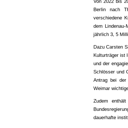
Von 2022 bis 20
Berlin nach Th
verschiedene Ku
dem Lindenau-M
jährlich 3, 5 Mi
Dazu Carsten Sc
Kulturträger ist
und der engagier
Schlösser und G
Antrag bei der
Weimar wichtige
Zudem enthält
Bundesregierung
dauerhafte inst