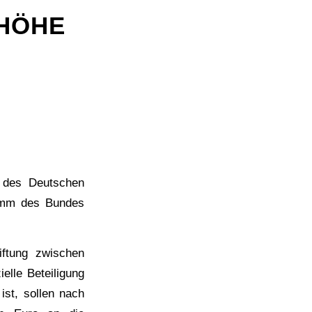
ÖHE F
 des Deutschen
ramm des Bundes
iftung zwischen
elle Beteiligung
st, sollen nach