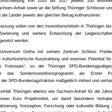
 Entscheidung von 2020 bis 2027 jeweils 100 Million
Sachsen-Anhalt sowie an die Stiftung Thüringer Schlösser und
 die Länder jeweils den gleichen Betrag kofinanzieren.
assung sollen von den Investitionsmitteln in Thüringen bis
Sanierung und weitere Entwicklung der Liegenschaft
ngesetzt werden.
Universum Gotha mit seinem Zentrum Schloss Frieden
kulturhistorische Ausstrahlung und enormes Potential für 
des Freistaats“, so der Thüringer SPD-Bundestagsabge
er das Sonderinvestitionsprogramm als Erster Parl
 der SPD-Bundestagsfraktion maßgeblich initiiert und verhan
 erhält Thüringen ebenso wie Sachsen-Anhalt für die Jahr
lionen Euro Projektmittel, um damit besondere Vorha
alisierung, Konzeption, Forschung oder kulturelle Bildung 