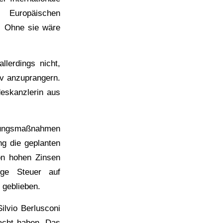
Europäischen
. Ohne sie wäre
llerdings nicht,
iv anzuprangern.
deskanzlerin aus
ttungsmaßnahmen
ng die geplanten
on hohen Zinsen
ige Steuer auf
 geblieben.
ilvio Berlusconi
acht haben. Das