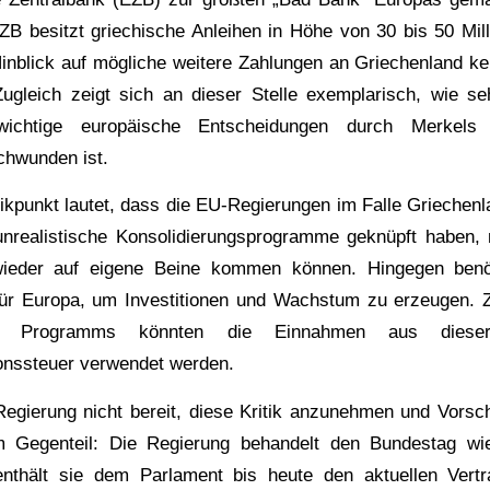
ZB besitzt griechische Anleihen in Höhe von 30 bis 50 Mil
Hinblick auf mögliche weitere Zahlungen an Griechenland k
ugleich zeigt sich an dieser Stelle exemplarisch, wie s
ichtige europäische Entscheidungen durch Merkels Is
schwunden ist.
itikpunkt lautet, dass die EU-Regierungen im Falle Griechenl
unrealistische Konsolidierungsprogramme geknüpft haben,
ieder auf eigene Beine kommen können. Hingegen benöt
für Europa, um Investitionen und Wachstum zu erzeugen. 
n Programms könnten die Einnahmen aus dieser
onssteuer verwendet werden.
 Regierung nicht bereit, diese Kritik anzunehmen und Vors
Im Gegenteil: Die Regierung behandelt den Bundestag wie
enthält sie dem Parlament bis heute den aktuellen Vert