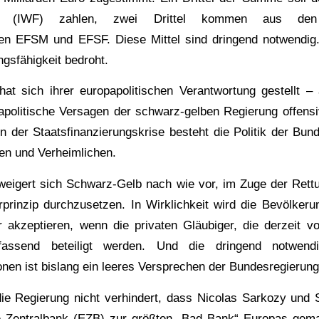
ds (IWF) zahlen, zwei Drittel kommen aus den 
en EFSM und EFSF. Diese Mittel sind dringend notwendig
ngsfähigkeit bedroht.
t sich ihrer europapolitischen Verantwortung gestellt – a
politische Versagen der schwarz-gelben Regierung offens
n der Staatsfinanzierungskrise besteht die Politik der Bun
en und Verheimlichen.
 weigert sich Schwarz-Gelb nach wie vor, im Zuge der Re
prinzip durchzusetzen. In Wirklichkeit wird die Bevölkeru
akzeptieren, wenn die privaten Gläubiger, die derzeit v
umfassend beteiligt werden. Und die dringend notwend
onen ist bislang ein leeres Versprechen der Bundesregierung
e Regierung nicht verhindert, dass Nicolas Sarkozy und S
e Zentralbank (EZB) zur größten „Bad Bank“ Europas gem