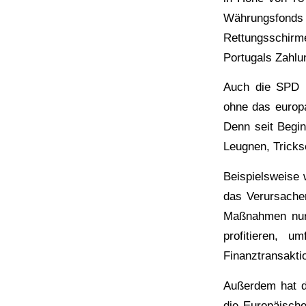
Währungsfon
Rettungsschirm
Portugals Zahlu
Auch die SPD ha
ohne das europa
Denn seit Begin
Leugnen, Tricks
Beispielsweise
das Verursacher
Maßnahmen nur 
profitieren, 
Finanztransakti
Außerdem hat di
die Europäisch