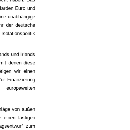
liarden Euro und
eine unabhängige
ehr der deutsche
olationspolitik
ands und Irlands
 mit denen diese
igen wir einen
Zur Finanzierung
 europaweiten
chläge von außen
 einen lästigen
ragsentwurf zum