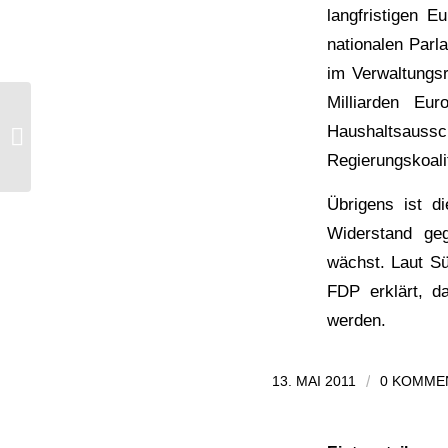
langfristigen 
nationalen Parl
im Verwaltungs
Milliarden Eu
Debatte zum Hilfsantrag
Haushaltsaussch
Portugals
Regierungskoali
Übrigens ist d
Widerstand geg
wächst. Laut S
FDP erklärt, d
werden.
13. MAI 2011
/
0 KOMME