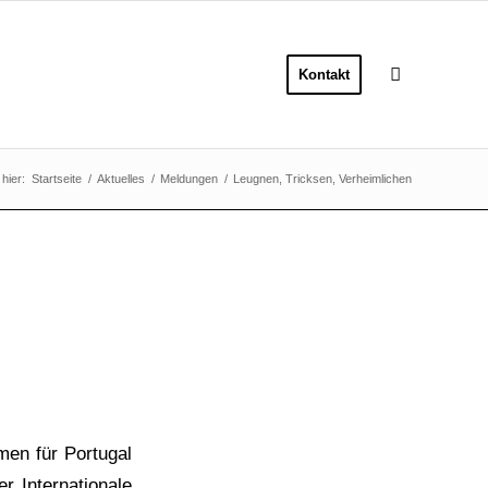
Kontakt
 hier:
Startseite
/
Aktuelles
/
Meldungen
/
Leugnen, Tricksen, Verheimlichen
en für Portugal
r Internationale