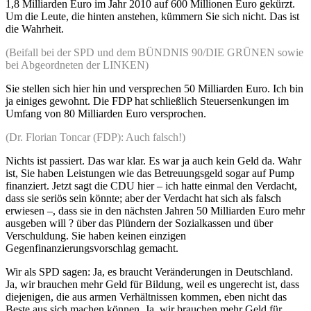
1,8 Milliarden Euro im Jahr 2010 auf 600 Millionen Euro gekürzt.
Um die Leute, die hinten anstehen, kümmern Sie sich nicht. Das ist
die Wahrheit.
(Beifall bei der SPD und dem BÜNDNIS 90/DIE GRÜNEN sowie
bei Abgeordneten der LINKEN)
Sie stellen sich hier hin und versprechen 50 Milliarden Euro. Ich bin
ja einiges gewohnt. Die FDP hat schließlich Steuersenkungen im
Umfang von 80 Milliarden Euro versprochen.
(Dr. Florian Toncar (FDP): Auch falsch!)
Nichts ist passiert. Das war klar. Es war ja auch kein Geld da. Wahr
ist, Sie haben Leistungen wie das Betreuungsgeld sogar auf Pump
finanziert. Jetzt sagt die CDU hier – ich hatte einmal den Verdacht,
dass sie seriös sein könnte; aber der Verdacht hat sich als falsch
erwiesen –, dass sie in den nächsten Jahren 50 Milliarden Euro mehr
ausgeben will ? über das Plündern der Sozialkassen und über
Verschuldung. Sie haben keinen einzigen
Gegenfinanzierungsvorschlag gemacht.
Wir als SPD sagen: Ja, es braucht Veränderungen in Deutschland.
Ja, wir brauchen mehr Geld für Bildung, weil es ungerecht ist, dass
diejenigen, die aus armen Verhältnissen kommen, eben nicht das
Beste aus sich machen können. Ja, wir brauchen mehr Geld für