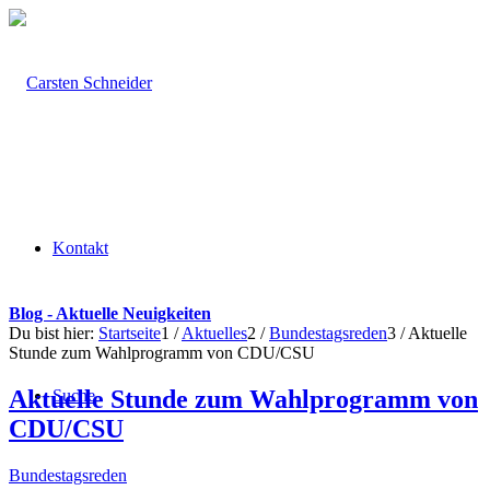
Kontakt
Blog - Aktuelle Neuigkeiten
Du bist hier:
Startseite
1
/
Aktuelles
2
/
Bundestagsreden
3
/
Aktuelle
Stunde zum Wahlprogramm von CDU/CSU
Aktuelle Stunde zum Wahlprogramm von
Suche
CDU/CSU
Bundestagsreden