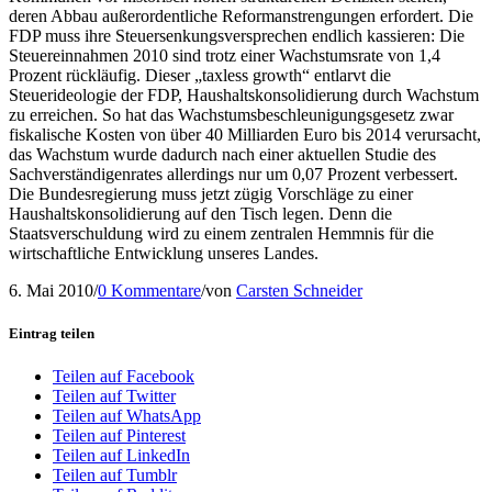
deren Abbau außerordentliche Reformanstrengungen erfordert. Die
FDP muss ihre Steuersenkungsversprechen endlich kassieren: Die
Steuereinnahmen 2010 sind trotz einer Wachstumsrate von 1,4
Prozent rückläufig. Dieser „taxless growth“ entlarvt die
Steuerideologie der FDP, Haushaltskonsolidierung durch Wachstum
zu erreichen. So hat das Wachstumsbeschleunigungsgesetz zwar
fiskalische Kosten von über 40 Milliarden Euro bis 2014 verursacht,
das Wachstum wurde dadurch nach einer aktuellen Studie des
Sachverständigenrates allerdings nur um 0,07 Prozent verbessert.
Die Bundesregierung muss jetzt zügig Vorschläge zu einer
Haushaltskonsolidierung auf den Tisch legen. Denn die
Staatsverschuldung wird zu einem zentralen Hemmnis für die
wirtschaftliche Entwicklung unseres Landes.
6. Mai 2010
/
0 Kommentare
/
von
Carsten Schneider
Eintrag teilen
Teilen auf Facebook
Teilen auf Twitter
Teilen auf WhatsApp
Teilen auf Pinterest
Teilen auf LinkedIn
Teilen auf Tumblr