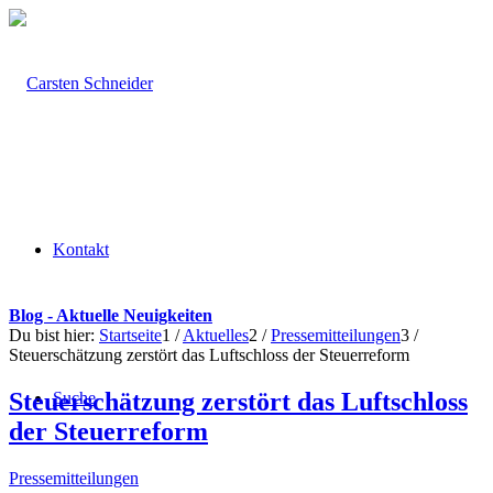
Kontakt
Blog - Aktuelle Neuigkeiten
Du bist hier:
Startseite
1
/
Aktuelles
2
/
Pressemitteilungen
3
/
Steuerschätzung zerstört das Luftschloss der Steuerreform
Steuerschätzung zerstört das Luftschloss
Suche
der Steuerreform
Pressemitteilungen