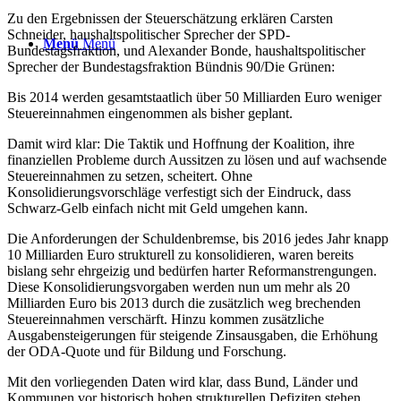
Zu den Ergebnissen der Steuerschätzung erklären Carsten
Schneider, haushaltspolitischer Sprecher der SPD-
Menü
Menü
Bundestagsfraktion, und Alexander Bonde, haushaltspolitischer
Sprecher der Bundestagsfraktion Bündnis 90/Die Grünen:
Bis 2014 werden gesamtstaatlich über 50 Milliarden Euro weniger
Steuereinnahmen eingenommen als bisher geplant.
Damit wird klar: Die Taktik und Hoffnung der Koalition, ihre
finanziellen Probleme durch Aussitzen zu lösen und auf wachsende
Steuereinnahmen zu setzen, scheitert. Ohne
Konsolidierungsvorschläge verfestigt sich der Eindruck, dass
Schwarz-Gelb einfach nicht mit Geld umgehen kann.
Die Anforderungen der Schuldenbremse, bis 2016 jedes Jahr knapp
10 Milliarden Euro strukturell zu konsolidieren, waren bereits
bislang sehr ehrgeizig und bedürfen harter Reformanstrengungen.
Diese Konsolidierungsvorgaben werden nun um mehr als 20
Milliarden Euro bis 2013 durch die zusätzlich weg brechenden
Steuereinnahmen verschärft. Hinzu kommen zusätzliche
Ausgabensteigerungen für steigende Zinsausgaben, die Erhöhung
der ODA-Quote und für Bildung und Forschung.
Mit den vorliegenden Daten wird klar, dass Bund, Länder und
Kommunen vor historisch hohen strukturellen Defiziten stehen,